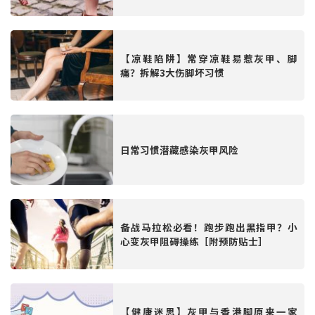
【凉鞋陷阱】常穿凉鞋易惹灰甲、脚
痛？拆解3大伤脚坏习惯
日常习惯潜藏感染灰甲风险
备战马拉松必看！跑步跑出黑指甲？小
心变灰甲阻碍操练［附预防贴士］
【健康迷思】灰甲与香港脚原来一家