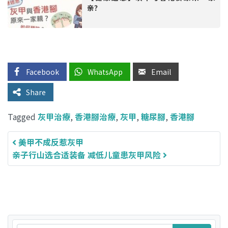
亲？
Facebook
WhatsApp
Email
Share
Tagged
灰甲治療
,
香港腳治療
,
灰甲
,
糖尿腳
,
香港腳
美甲不成反惹灰甲
Post navigation
亲子行山选合适装备 减低儿童患灰甲风险