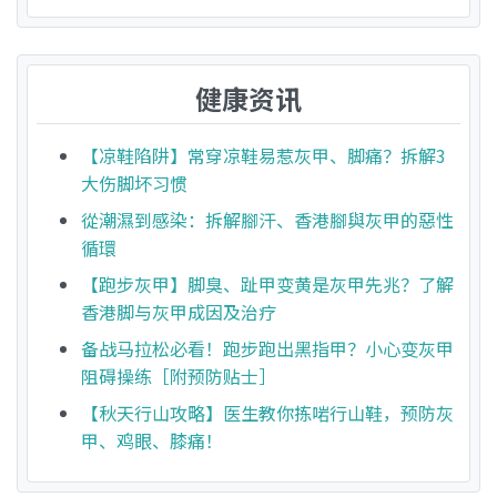
健康资讯
【凉鞋陷阱】常穿凉鞋易惹灰甲、脚痛？拆解3
大伤脚坏习惯
從潮濕到感染：拆解腳汗、香港腳與灰甲的惡性
循環
【跑步灰甲】脚臭、趾甲变黄是灰甲先兆？了解
香港脚与灰甲成因及治疗
备战马拉松必看！跑步跑出黑指甲？小心变灰甲
阻碍操练［附预防贴士］
【秋天行山攻略】医生教你拣啱行山鞋，预防灰
甲、鸡眼、膝痛！