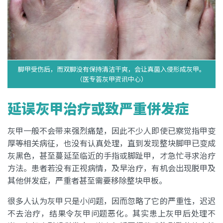
脚甲受伤后，而双脚没有保持清洁干爽，会让真菌入侵形成灰甲。
（医专荟灰甲资讯中心）
延误灰甲治疗或致严重併发症
灰甲一般不会带来强烈痛楚，因此不少人即使已察觉指甲变
厚等相关病征，也没有认真处理，直到发现整块脚甲已变成
灰黑色，甚至蔓延至临近的手指或脚趾甲，才急忙寻求治疗
方法。患者若没有正视病情，及早治疗，有机会出现脱甲及
其他併发症，严重者甚至需要移除整块甲板。
很多人认为灰甲只是小问题，因而忽略了它的严重性，迟迟
不去治疗，结果令灰甲问题恶化。其实患上灰甲后处理不