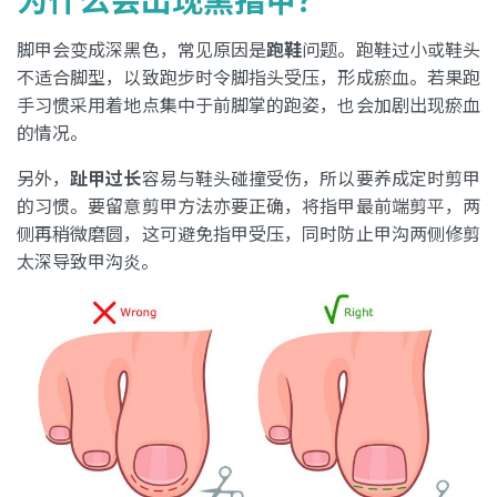
脚甲会变成深黑色，常见原因是
跑鞋
问题。跑鞋过小或鞋头
不适合脚型，以致跑步时令脚指头受压，形成瘀血。若果跑
手习惯采用着地点集中于前脚掌的跑姿，也会加剧出现瘀血
的情况。
另外，
趾甲过长
容易与鞋头碰撞受伤，所以要养成定时剪甲
的习惯。要留意剪甲方法亦要正确，将指甲最前端剪平，两
侧再稍微磨圆，这可避免指甲受压，同时防止甲沟两侧修剪
太深导致甲沟炎。