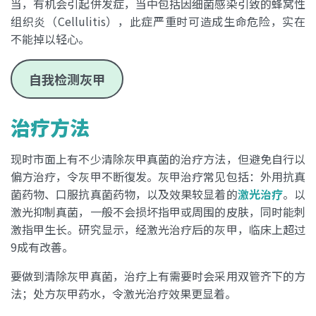
当，有机会引起併发症，当中包括因细菌感染引致的蜂窝性
组织炎（Cellulitis），此症严重时可造成生命危险，实在
不能掉以轻心。
自我检测灰甲
治疗方法
现时市面上有不少清除灰甲真菌的治疗方法，但避免自行以
偏方治疗，令灰甲不断復发。灰甲治疗常见包括：外用抗真
菌药物、口服抗真菌药物，以及效果较显着的
激光治疗
。以
激光抑制真菌，一般不会损坏指甲或周围的皮肤，同时能刺
激指甲生长。研究显示，经激光治疗后的灰甲，临床上超过
9成有改善。
要做到清除灰甲真菌，治疗上有需要时会采用双管齐下的方
法；处方灰甲药水，令激光治疗效果更显着。