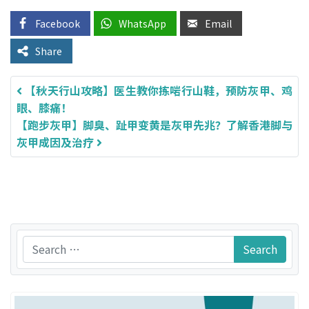
Facebook
WhatsApp
Email
Share
【秋天行山攻略】医生教你拣啱行山鞋，预防灰甲、鸡
Post navigation
眼、膝痛！
【跑步灰甲】脚臭、趾甲变黄是灰甲先兆？了解香港脚与
灰甲成因及治疗
Search