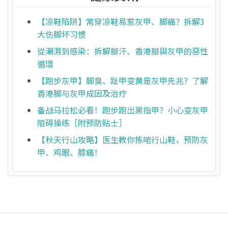
【凉鞋陷阱】常穿凉鞋易惹灰甲、脚痛？拆解3
大伤脚坏习惯
從潮濕到感染：拆解腳汗、香港腳與灰甲的惡性
循環
【跑步灰甲】脚臭、趾甲变黄是灰甲先兆？了解
香港脚与灰甲成因及治疗
备战马拉松必看！跑步跑出黑指甲？小心变灰甲
阻碍操练［附预防贴士］
【秋天行山攻略】医生教你拣啱行山鞋，预防灰
甲、鸡眼、膝痛！