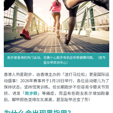
跑步是香港的热门运动，但要小心跑步有机会导致健康问题。（医专
荟灰甲资讯中心）
香港人热爱跑步，由香港主办的「渣打马拉松」更是国际运
动盛事！2026年赛事将于1月18日举行，各位运动健儿为了
保持状态，坚持恆常训练。但长期跑步不但容易令膝关节劳
损，诱发「
跑步膝
」等痛症，而且有些跑友表示增加跑量
后，脚甲颜色变得灰灰黑黑，甚至趾甲还变了形！
为什么会出现黑指甲？