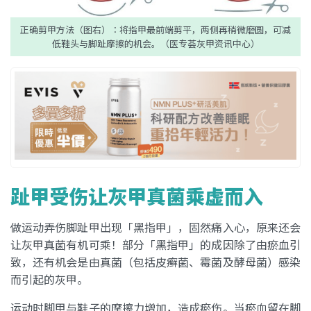
正确剪甲方法（图右）︰将指甲最前端剪平，两侧再稍微磨圆，可减
低鞋头与脚趾摩擦的机会。（医专荟灰甲资讯中心）
趾甲受伤让灰甲真菌乘虚而入
做运动弄伤脚趾甲出现「黑指甲」，固然痛入心，原来还会
让灰甲真菌有机可乘！部分「黑指甲」的成因除了由瘀血引
致，还有机会是由真菌（包括皮癣菌、霉菌及酵母菌）感染
而引起的灰甲。
运动时脚甲与鞋子的摩擦力增加，造成瘀伤。当瘀血留在脚