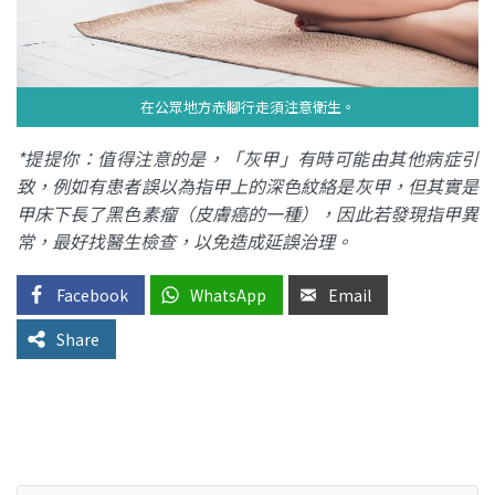
在公眾地方赤腳行走須注意衛生。
*提提你：值得注意的是，「灰甲」有時可能由其他病症引
致，例如有患者誤以為指甲上的深色紋絡是灰甲，但其實是
甲床下長了黑色素瘤（皮膚癌的一種），因此若發現指甲異
常，最好找醫生檢查，以免造成延誤治理。
Facebook
WhatsApp
Email
Share