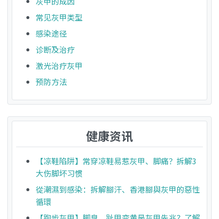
灰甲的成因
常见灰甲类型
感染途径
诊断及治疗
激光治疗灰甲
预防方法
健康资讯
【凉鞋陷阱】常穿凉鞋易惹灰甲、脚痛？拆解3
大伤脚坏习惯
從潮濕到感染：拆解腳汗、香港腳與灰甲的惡性
循環
【跑步灰甲】脚臭、趾甲变黄是灰甲先兆？了解