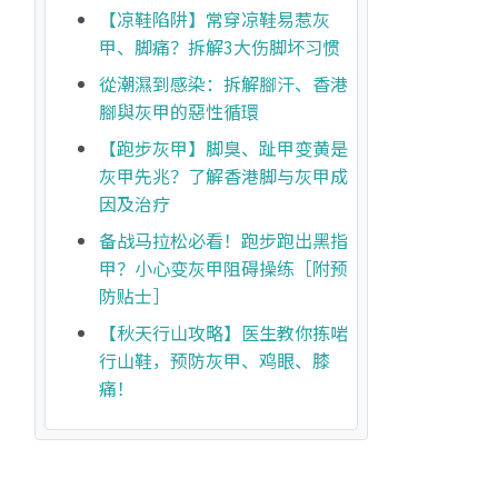
【凉鞋陷阱】常穿凉鞋易惹灰
甲、脚痛？拆解3大伤脚坏习惯
從潮濕到感染：拆解腳汗、香港
腳與灰甲的惡性循環
【跑步灰甲】脚臭、趾甲变黄是
灰甲先兆？了解香港脚与灰甲成
因及治疗
备战马拉松必看！跑步跑出黑指
甲？小心变灰甲阻碍操练［附预
防贴士］
【秋天行山攻略】医生教你拣啱
行山鞋，预防灰甲、鸡眼、膝
痛！